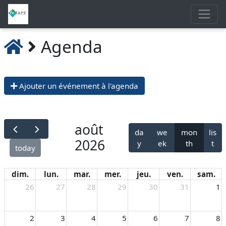
Agenda
Ajouter un événement à l'agenda
août
da
we
mon
lis
2026
y
ek
th
t
today
dim.
lun.
mar.
mer.
jeu.
ven.
sam.
26
27
28
29
30
31
1
2
3
4
5
6
7
8